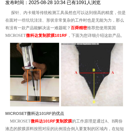
发布时间：2025-08-28 10:34
已有
1091人浏览
探针、内卡规等传统检测工具虽然也可以达到很高的精度，但是
在面对一些坑坑洼洼、形状非常复杂的工件时也是无能为力，那么
百舜精密
有没有一款产品能解决这一难题呢？
推荐您使用英国
微科达复制胶膜
101RF
MICROSET
，下面为您详细介绍这款产品。
MICROSET微科达101RF的优点
微科达101RF
复制胶膜
MICROSET
的工作原理是通过A、B两份
液态的胶膜原料按照对应的比例混合倒入要复制的区域内，在短短